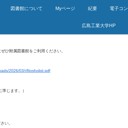
図書館について
Myページ
紀要
電子コ
広島工業大学HP
学内･本学学生】
にぜひ附属図書館をご利用ください。
loads/2026/03/r8tosholist.pdf
準じます。）
さい。