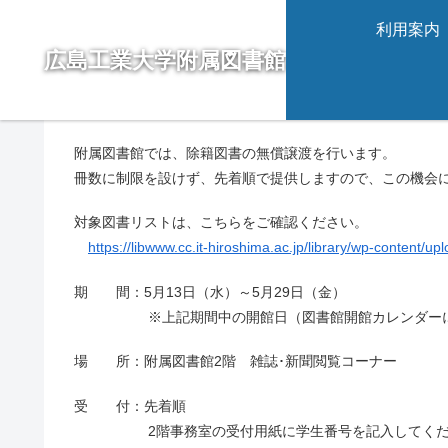
利用案内
広島工業大学附属図書館
event
除籍図書の無償譲渡について【
附属図書館では、除籍図書の無償譲渡を行います。
冊数に制限を設けず、先着順で提供しますので、この機会
対象図書リストは、こちらをご確認ください。
https://libwww.cc.it-hiroshima.ac.jp/library/wp-content/up
期 間：5月13日（水）～5月29日（金）
※上記期間中の開館日（図書館開館カレンダーに
場 所：附属図書館2階 雑誌･新聞閲覧コーナー
受 付：先着順
2階事務室の受付用紙に学生番号を記入してくだ