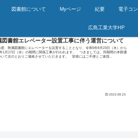
図書館について
Myページ
紀要
電子コ
広島工業大学HP
属図書館エレベーター設置工事に伴う運営について
度、附属図書館にエレベーターを設置することとなり、令和5年8月23日（水）から
6年1月17日（水）の期間に関係工事が行われます。 つきましては、同期間の本館運
ついて次のとおりご連絡させていただきます。 皆様にはご不便とご迷惑...
2023.08.23