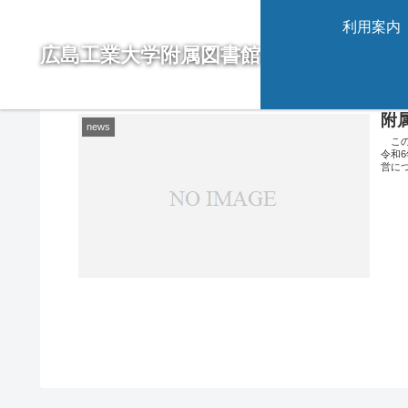
利用案内
広島工業大学附属図書館
2023-08
附
news
この
令和
営に