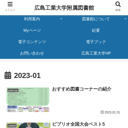
広島工業大学附属図書館
メニュー
検索
利用案内
図書館について
Myページ
紀要
電子コンテンツ
電子ブック
お問い合わせ
広島工業大学HP
2023-01
おすすめ図書コーナーの紹介
pick-up
2023.01.31
ビブリオ全国大会ベスト5
event